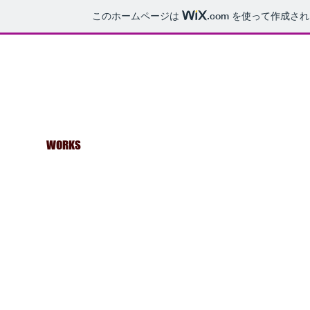
このホームページは
.com
を使って作成され
MiTSuToooooSHi
WS
WORKS
DRAWING
LIVE DRAWING
AR